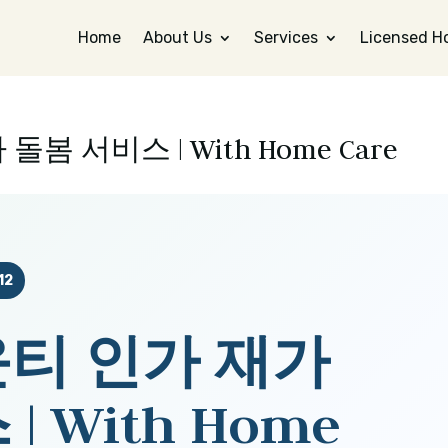
Home
About Us
Services
Licensed H
 서비스 | With Home Care
12
티 인가 재가
 With Home